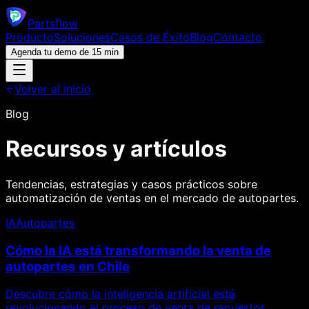
Parts
flow
Producto
Soluciones
Casos de Éxito
Blog
Contacto
Agenda tu demo de 15 min
Volver al inicio
Blog
Recursos y artículos
Tendencias, estrategias y casos prácticos sobre
automatización de ventas en el mercado de autopartes.
IA
Autopartes
Cómo la IA está transformando la venta de
autopartes en Chile
Descubre cómo la inteligencia artificial está
revolucionando el proceso de venta de repuestos