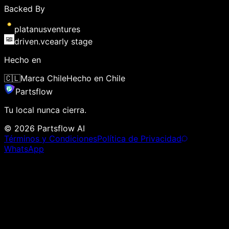
Backed By
platanus
ventures
driven
.vc
early stage
Hecho en
🇨🇱
Marca Chile
Hecho en Chile
Parts
flow
Tu local nunca cierra.
© 2026 Partsflow AI
Términos y Condiciones
Política de Privacidad
WhatsApp