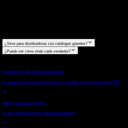
Priorización de los chats con mayor probabilidad
de cierre
Data de productos vendidos, sin stock y
oportunidades
Visibilidad del rendimiento de cada vendedor
¿Sirve para distribuidoras con catálogos grandes?
¿Puedo ver cómo rinde cada vendedor?
Agente de IA para repuestos
El agente de IA que cotiza y vende
tus repuestos 24/7
Para concesionarios
IA de ventas para
concesionarios