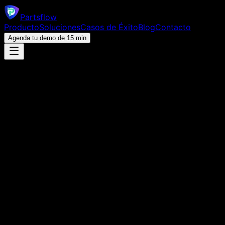
Parts
flow
Producto
Soluciones
Casos de Éxito
Blog
Contacto
Agenda tu demo de 15 min